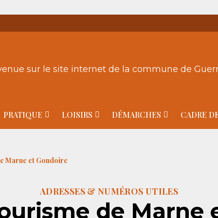
venue sur le site internet de la commune de Gue
PRATIQUE
LOISIRS
DÉMARCHES
CADRE DE
de Marne et Gondoire
ADRESSES & NUMÉROS UTILES
Tourisme de Marne 