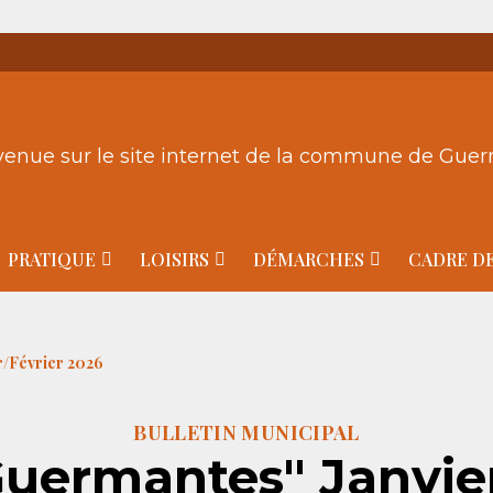
venue sur le site internet de la commune de Gue
PRATIQUE
LOISIRS
DÉMARCHES
CADRE DE
r/Février 2026
BULLETIN MUNICIPAL
Guermantes" Janvier