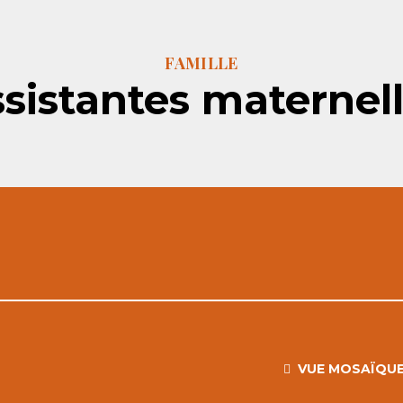
FAMILLE
sistantes maternel
VUE MOSAÏQU